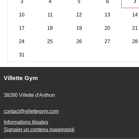
3
4
5
6
7
10
11
12
13
14
17
18
19
20
21
24
25
26
27
28
31
Villette Gym
38280
Villette d'Anthon
contact@villettegym.com
Informations légales
Signaler un contenu inapproprié